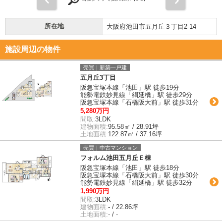
所在地
大阪府池田市五月丘３丁目2-14
施設周辺の物件
売買｜新築一戸建
五月丘3丁目
阪急宝塚本線「池田」駅 徒歩19分
能勢電鉄妙見線「絹延橋」駅 徒歩29分
阪急宝塚本線「石橋阪大前」駅 徒歩31分
5,280万円
間取:
3LDK
建物面積:
95.58㎡ / 28.91坪
土地面積:
122.87㎡ / 37.16坪
売買｜中古マンション
フォルム池田五月丘Ｅ棟
阪急宝塚本線「池田」駅 徒歩18分
阪急宝塚本線「石橋阪大前」駅 徒歩30分
能勢電鉄妙見線「絹延橋」駅 徒歩32分
1,990万円
間取:
3LDK
建物面積:
- / 22.86坪
土地面積:
- / -