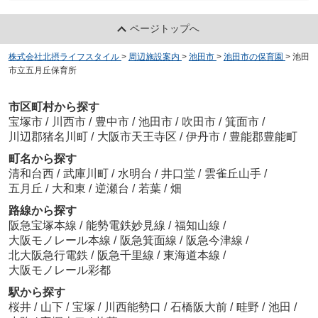
ページトップへ
株式会社北摂ライフスタイル
>
周辺施設案内
>
池田市
>
池田市の保育園
>
池田
市立五月丘保育所
市区町村から探す
宝塚市
/
川西市
/
豊中市
/
池田市
/
吹田市
/
箕面市
/
川辺郡猪名川町
/
大阪市天王寺区
/
伊丹市
/
豊能郡豊能町
町名から探す
清和台西
/
武庫川町
/
水明台
/
井口堂
/
雲雀丘山手
/
五月丘
/
大和東
/
逆瀬台
/
若葉
/
畑
路線から探す
阪急宝塚本線
/
能勢電鉄妙見線
/
福知山線
/
大阪モノレール本線
/
阪急箕面線
/
阪急今津線
/
北大阪急行電鉄
/
阪急千里線
/
東海道本線
/
大阪モノレール彩都
駅から探す
桜井
/
山下
/
宝塚
/
川西能勢口
/
石橋阪大前
/
畦野
/
池田
/