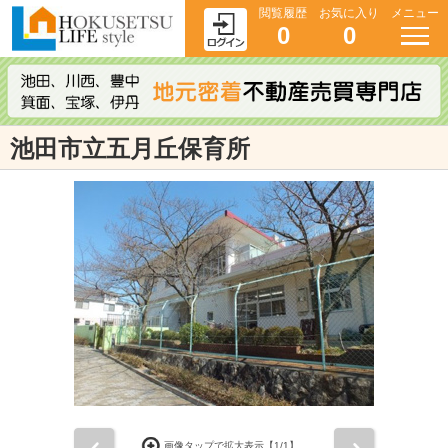
閲覧履歴
お気に入り
メニュー
0
0
池田市立五月丘保育所
前
次
画像タップで拡大表示【
1
/1】