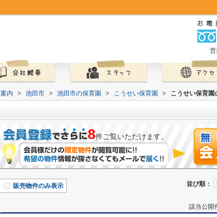
営
設案内
>
池田市
>
池田市の保育園
>
こうせい保育園
>
こうせい保育園
8
件ご覧いただけます。
並び順：
販売物件のみ表示
該当公開