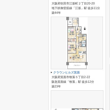
大阪府吹田市江坂町２丁目20-20
地下鉄御堂筋線「江坂」駅 徒歩11分
築44年
クラウンヒルズ箕面
大阪府箕面市牧落５丁目2-22
阪急箕面線「牧落」駅 徒歩12分
築23年