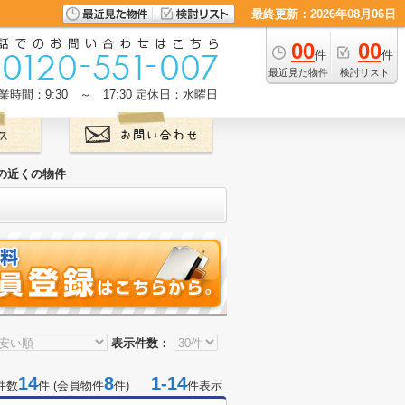
最終更新：2026年08月06日
00
00
件
件
最近見た物件
検討リスト
業時間：9:30 ～ 17:30
定休日：水曜日
の近くの物件
表示件数：
14
8
1-14
件数
件 (会員物件
件)
件表示