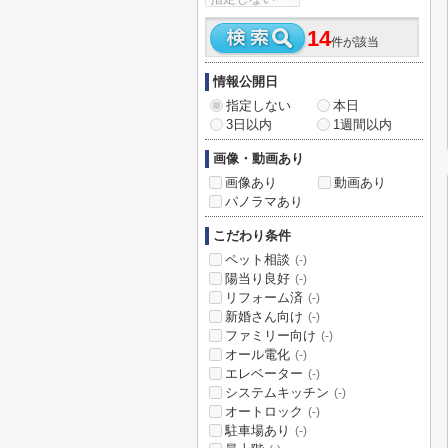
14
件が該当
情報公開日
指定しない
本日
3日以内
1週間以内
画像・動画あり
画像あり
動画あり
パノラマあり
こだわり条件
ペット相談
(-)
陽当り良好
(-)
リフォーム済
(-)
新婚さん向け
(-)
ファミリー向け
(-)
オール電化
(-)
エレベーター
(-)
システムキッチン
(-)
オートロック
(-)
駐車場あり
(-)