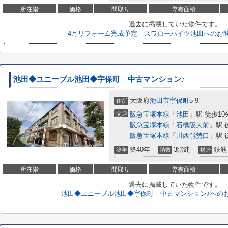
所在階
価格
間取り
専有面積
過去に掲載していた物件です。
4月リフォーム完成予定 スワローハイツ池田へのお
池田◆ユニーブル池田◆宇保町 中古マンション♪
大阪府
池田市
宇保町
5-9
住所
交通
阪急宝塚本線
「
池田
」駅 徒歩10
阪急宝塚本線
「
石橋阪大前
」駅 
阪急宝塚本線
「
川西能勢口
」駅 
築40年
3階建
鉄筋
築年
階数
構造
所在階
価格
間取り
専有面積
過去に掲載していた物件です。
池田◆ユニーブル池田◆宇保町 中古マンション♪への