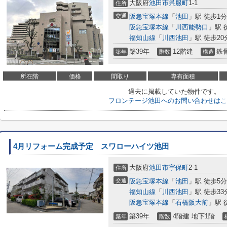
大阪府
池田市
呉服町
1-1
住所
交通
阪急宝塚本線
「
池田
」駅 徒歩1分
阪急宝塚本線
「
川西能勢口
」駅 
福知山線
「
川西池田
」駅 徒歩20
築39年
12階建
鉄
築年
階数
構造
所在階
価格
間取り
専有面積
過去に掲載していた物件です。
フロンテージ池田へのお問い合わせはこ
4月リフォーム完成予定 スワローハイツ池田
大阪府
池田市
宇保町
2-1
住所
交通
阪急宝塚本線
「
池田
」駅 徒歩5分
福知山線
「
川西池田
」駅 徒歩33
阪急宝塚本線
「
石橋阪大前
」駅 
築39年
4階建 地下1階
築年
階数