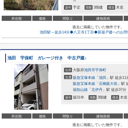
予定
3階建
木造
築年
階数
構造
所在階
価格
間取り
建物面積
過去に掲載していた物件です。
池田駅～徒歩14分◆八王寺1丁目◆新築戸建へのお
池田 宇保町 ガレージ付き 中古戸建♪
大阪府
池田市
宇保町
住所
交通
阪急宝塚本線
「
池田
」駅 徒歩11
阪急宝塚本線
「
石橋阪大前
」駅 
福知山線
「
北伊丹
」駅 徒歩37分
築31年
3階建
木造
築年
階数
構造
所在階
価格
間取り
建物面積
過去に掲載していた物件です。