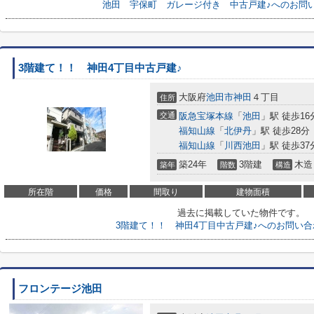
池田 宇保町 ガレージ付き 中古戸建♪へのお問
3階建て！！ 神田4丁目中古戸建♪
大阪府
池田市
神田
４丁目
住所
交通
阪急宝塚本線
「
池田
」駅 徒歩16
福知山線
「
北伊丹
」駅 徒歩28分
福知山線
「
川西池田
」駅 徒歩37
築24年
3階建
木造
築年
階数
構造
所在階
価格
間取り
建物面積
過去に掲載していた物件です。
3階建て！！ 神田4丁目中古戸建♪へのお問い
フロンテージ池田