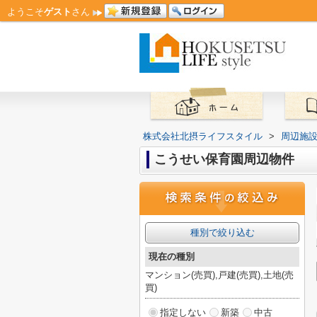
ようこそ
ゲスト
さん
株式会社北摂ライフスタイル
>
周辺施
こうせい保育園周辺物件
種別で絞り込む
現在の種別
マンション(売買),戸建(売買),土地(売
買)
指定しない
新築
中古