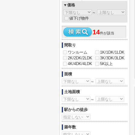
▼価格
～
値下げ物件
14
件が該当
間取り
ワンルーム
1K/1DK/1LDK
2K/2DK/2LDK
3K/3DK/3LDK
4K/4DK/4LDK
5K以上
面積
～
土地面積
～
駅からの徒歩
築年数