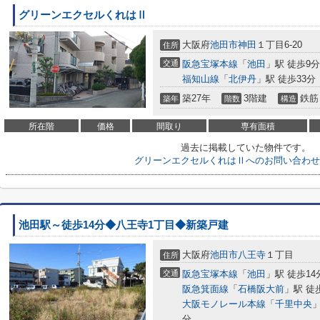
グリーンエクセルくれはⅡ
大阪府
池田市
神田
１丁目6-20
住所
交通
阪急宝塚本線
「
池田
」駅 徒歩9分
福知山線
「
北伊丹
」駅 徒歩33分
築27年
3階建
鉄筋
築年
階数
構造
所在階
価格
間取り
専有面積
過去に掲載していた物件です。
グリーンエクセルくれはⅡへのお問い合わせ
池田駅～徒歩14分◆八王寺1丁目◆新築戸建
大阪府
池田市
八王寺
１丁目
住所
交通
阪急宝塚本線
「
池田
」駅 徒歩14
阪急箕面線
「
石橋阪大前
」駅 徒
大阪モノレール本線
「
千里中央
」
分