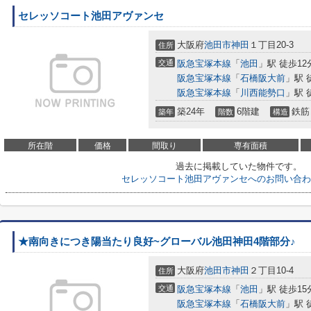
セレッソコート池田アヴァンセ
大阪府
池田市
神田
１丁目20-3
住所
交通
阪急宝塚本線
「
池田
」駅 徒歩12
阪急宝塚本線
「
石橋阪大前
」駅 
阪急宝塚本線
「
川西能勢口
」駅 
築24年
6階建
鉄筋
築年
階数
構造
所在階
価格
間取り
専有面積
過去に掲載していた物件です。
セレッソコート池田アヴァンセへのお問い合わ
★南向きにつき陽当たり良好~グローバル池田神田4階部分♪
大阪府
池田市
神田
２丁目10-4
住所
交通
阪急宝塚本線
「
池田
」駅 徒歩15
阪急宝塚本線
「
石橋阪大前
」駅 