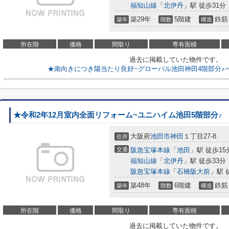
福知山線
「
北伊丹
」駅 徒歩31分
築29年
5階建
鉄筋
築年
階数
構造
所在階
価格
間取り
専有面積
過去に掲載していた物件です。
★南向きにつき陽当たり良好~グローバル池田神田4階部分♪
★令和2年12月室内全面リフォーム~ユニハイム池田5階部分♪
大阪府
池田市
神田
１丁目27-8
住所
交通
阪急宝塚本線
「
池田
」駅 徒歩15
福知山線
「
北伊丹
」駅 徒歩33分
阪急宝塚本線
「
石橋阪大前
」駅 
築48年
6階建
鉄筋
築年
階数
構造
所在階
価格
間取り
専有面積
過去に掲載していた物件です。