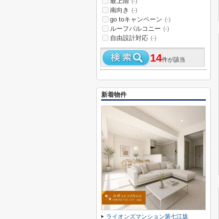
最上階
(-)
南向き
(-)
go toキャンペーン
(-)
ルーフバルコニー
(-)
自由設計対応
(-)
14
件が該当
新着物件
ライオンズマンション第七江坂