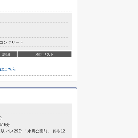
コンクリート
詳細
検討リスト
はこちら
分
歩16分
駅 バス29分 「水月公園前」 停歩12