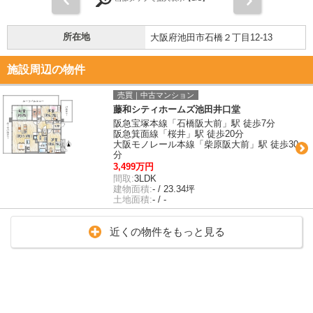
所在地
大阪府池田市石橋２丁目12-13
施設周辺の物件
売買｜中古マンション
藤和シティホームズ池田井口堂
阪急宝塚本線「石橋阪大前」駅 徒歩7分
阪急箕面線「桜井」駅 徒歩20分
大阪モノレール本線「柴原阪大前」駅 徒歩30
分
3,499万円
間取:
3LDK
建物面積:
- / 23.34坪
土地面積:
- / -
近くの物件をもっと見る