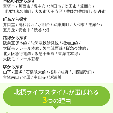
市区町村から探す
宝塚市
/
川西市
/
豊中市
/
池田市
/
吹田市
/
箕面市
/
川辺郡猪名川町
/
大阪市天王寺区
/
豊能郡豊能町
/
伊丹市
町名から探す
井口堂
/
清和台西
/
水明台
/
武庫川町
/
大和東
/
逆瀬台
/
五月丘
/
安倉中
/
渋谷
/
畑
路線から探す
阪急宝塚本線
/
能勢電鉄妙見線
/
福知山線
/
大阪モノレール本線
/
阪急箕面線
/
阪急今津線
/
北大阪急行電鉄
/
阪急千里線
/
東海道本線
/
大阪モノレール彩都
駅から探す
山下
/
宝塚
/
石橋阪大前
/
桜井
/
畦野
/
川西能勢口
/
宝塚南口
/
池田
/
中山寺
/
逆瀬川
北摂ライフスタイルが選ばれる
3
つの理由