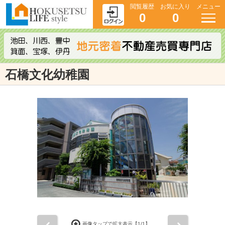
閲覧履歴
お気に入り
メニュー
0
0
石橋文化幼稚園
前
次
画像タップで拡大表示【
1
/1】