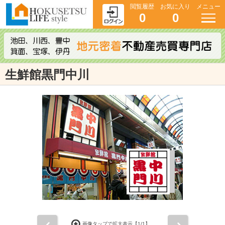
閲覧履歴
お気に入り
メニュー
0
0
生鮮館黒門中川
前
次
画像タップで拡大表示【
1
/1】