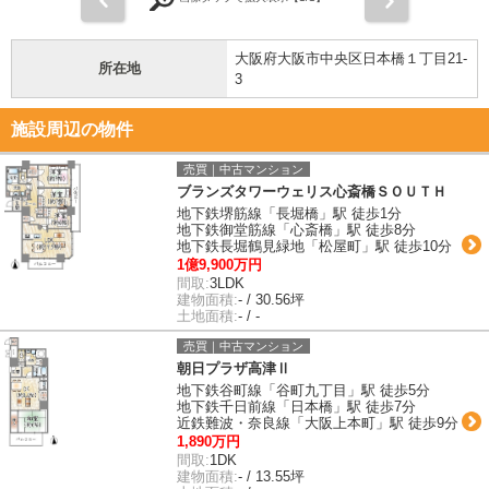
大阪府大阪市中央区日本橋１丁目21-
所在地
3
施設周辺の物件
売買｜中古マンション
ブランズタワーウェリス心斎橋ＳＯＵＴＨ
地下鉄堺筋線「長堀橋」駅 徒歩1分
地下鉄御堂筋線「心斎橋」駅 徒歩8分
地下鉄長堀鶴見緑地「松屋町」駅 徒歩10分
1億9,900万円
間取:
3LDK
建物面積:
- / 30.56坪
土地面積:
- / -
売買｜中古マンション
朝日プラザ高津Ⅱ
地下鉄谷町線「谷町九丁目」駅 徒歩5分
地下鉄千日前線「日本橋」駅 徒歩7分
近鉄難波・奈良線「大阪上本町」駅 徒歩9分
1,890万円
間取:
1DK
建物面積:
- / 13.55坪