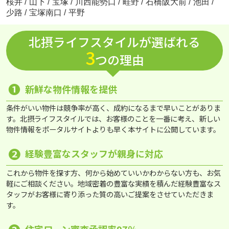
桜井
/
山下
/
宝塚
/
川西能勢口
/
畦野
/
石橋阪大前
/
池田
/
少路
/
宝塚南口
/
平野
北摂ライフスタイルが選ばれる
3
つの理由
❶
新鮮な物件情報を提供
条件がいい物件は競争率が高く、成約になるまで早いことがありま
す。北摂ライフスタイルでは、お客様のことを一番に考え、新しい
物件情報をポータルサイトよりも早く本サイトに公開しています。
❷
経験豊富なスタッフが親身に対応
これから物件を探す方、何から始めていいかわからない方も、お気
軽にご相談ください。地域密着の豊富な実績を積んだ経験豊富なス
タッフがお客様に寄り添った質の高いご提案をさせていただきま
す。