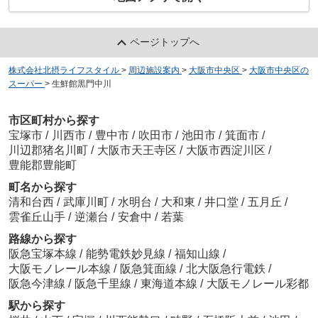
ページトップへ
株式会社北摂ライフスタイル
>
周辺施設案内
>
大阪市中央区
>
大阪市中央区の
スーパー
>
生鮮館黒門中川
市区町村から探す
宝塚市
/
川西市
/
豊中市
/
吹田市
/
池田市
/
箕面市
/
川辺郡猪名川町
/
大阪市天王寺区
/
大阪市西淀川区
/
豊能郡豊能町
町名から探す
清和台西
/
武庫川町
/
水明台
/
大和東
/
井口堂
/
五月丘
/
雲雀丘山手
/
逆瀬台
/
安倉中
/
若葉
路線から探す
阪急宝塚本線
/
能勢電鉄妙見線
/
福知山線
/
大阪モノレール本線
/
阪急箕面線
/
北大阪急行電鉄
/
阪急今津線
/
阪急千里線
/
東海道本線
/
大阪モノレール彩都
駅から探す