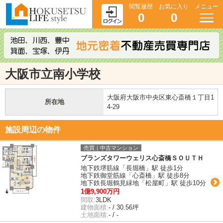
閲覧履歴
お気に入り
メニュー
0
0
大阪市立南小学校
大阪府大阪市中央区東心斎橋１丁目1
所在地
4-29
施設周辺の物件
売買｜中古マンション
ブランズタワーウェリス心斎橋ＳＯＵＴＨ
地下鉄堺筋線「長堀橋」駅 徒歩1分
地下鉄御堂筋線「心斎橋」駅 徒歩8分
地下鉄長堀鶴見緑地「松屋町」駅 徒歩10分
1億9,900万円
間取:
3LDK
建物面積:
- / 30.56坪
土地面積:
- / -