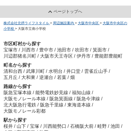
ページトップへ
株式会社北摂ライフスタイル
>
周辺施設案内
>
大阪市中央区
>
大阪市中央区の
小学校
>
大阪市立南小学校
市区町村から探す
宝塚市
/
川西市
/
豊中市
/
池田市
/
吹田市
/
箕面市
/
川辺郡猪名川町
/
大阪市天王寺区
/
伊丹市
/
豊能郡豊能町
町名から探す
清和台西
/
武庫川町
/
水明台
/
井口堂
/
雲雀丘山手
/
五月丘
/
大和東
/
逆瀬台
/
若葉
/
畑
路線から探す
阪急宝塚本線
/
能勢電鉄妙見線
/
福知山線
/
大阪モノレール本線
/
阪急箕面線
/
阪急今津線
/
北大阪急行電鉄
/
阪急千里線
/
東海道本線
/
大阪モノレール彩都
駅から探す
桜井
/
山下
/
宝塚
/
川西能勢口
/
石橋阪大前
/
畦野
/
池田
/