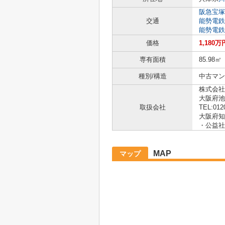
阪急宝塚
交通
能勢電鉄
能勢電鉄
価格
1,180万
専有面積
85.98㎡
種別/構造
中古マン
株式会社
大阪府池
取扱会社
TEL:012
大阪府知
・公益社
MAP
マップ