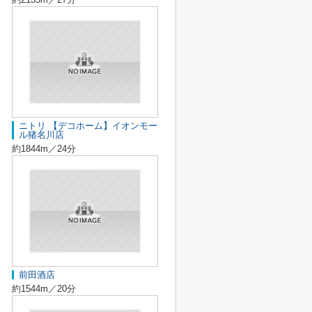
ニトリ 【デコホーム】イオンモー
ル猪名川店
約1844m／24分
前田酒店
約1544m／20分