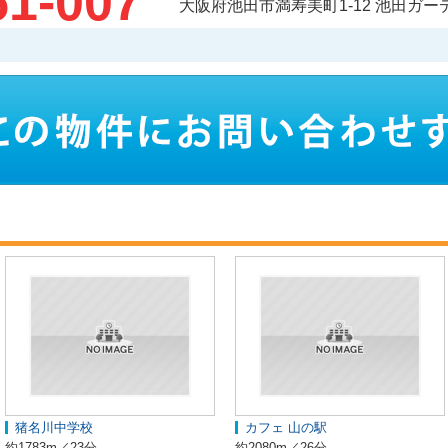
51-007
大阪府池田市満寿美町1-12 池田ガ
猪名川中学校
カフェ 山の駅
約1783m／23分
約2080m／26分