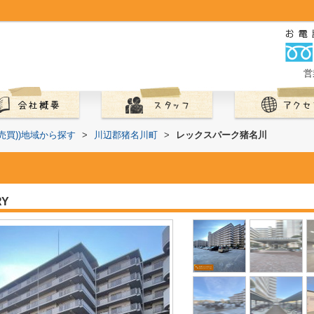
営
(売買))地域から探す
>
川辺郡猪名川町
>
レックスパーク猪名川
RY