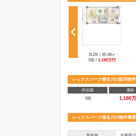
-
3LDK / 85.98㎡
5階 /
1,180万円
レックスパーク猪名川の販売物件
所在階
価格
1,180
5階
レックスパーク猪名川の物件概要
所在地
兵庫県
川