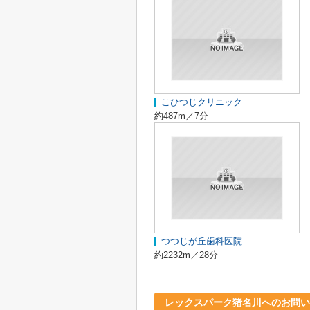
こひつじクリニック
約487m／7分
つつじが丘歯科医院
約2232m／28分
レックスパーク猪名川へのお問い