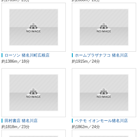
ローソン 猪名川町広根店
ホームプラザナフコ 猪名川店
約1386m／18分
約1915m／24分
田村書店 猪名川店
ペテモ イオンモール猪名川店
約1818m／23分
約1862m／24分