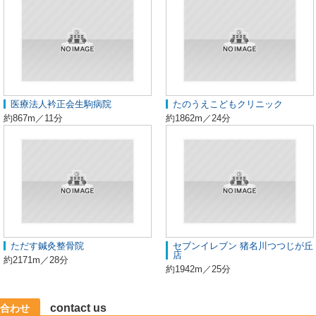
医療法人衿正会生駒病院
たのうえこどもクリニック
約867m／11分
約1862m／24分
ただす鍼灸整骨院
セブンイレブン 猪名川つつじが丘
店
約2171m／28分
約1942m／25分
contact us
合わせ