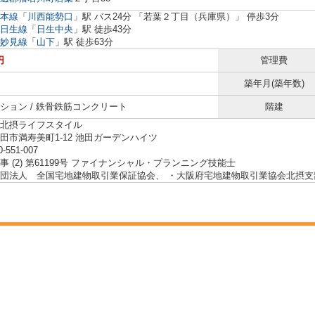
本線
「
川西能勢口
」駅 バス24分 「若葉２丁目（兵庫県）」 停歩3分
日生線
「
日生中央
」駅 徒歩43分
妙見線
「
山下
」駅 徒歩63分
円
管理費
築年月(築年数)
ション / 鉄骨鉄筋コンクリート
階建
北摂ライフスタイル
田市満寿美町1-12 池田ガーデンハイツ
0-551-007
事 (2) 第61199号 ファイナンシャル・プランニング技能士
団法人 全国宅地建物取引業保証協会、 ・大阪府宅地建物取引業協会北摂支