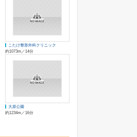
こたけ整形外科クリニック
約1073m／14分
大原公園
約1234m／16分