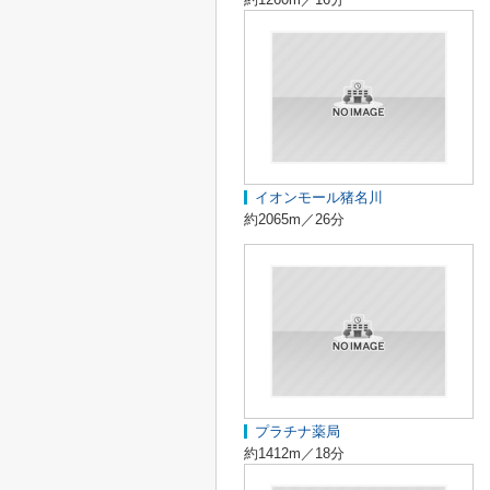
イオンモール猪名川
約2065m／26分
プラチナ薬局
約1412m／18分