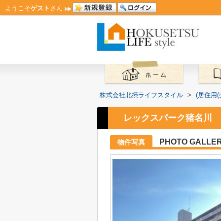
ようこそ
ゲスト
さん
株式会社北摂ライフスタイル
>
(居住用
レックスパーク猪名川
PHOTO GALLE
物件写真