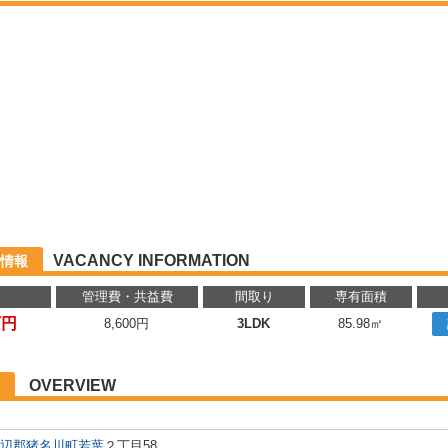
VACANCY INFORMATION
情報
管理費・共益費
間取り
専有面積
万円
8,600円
3LDK
85.98㎡
OVERVIEW
辺郡猪名川町
若葉
２丁目58