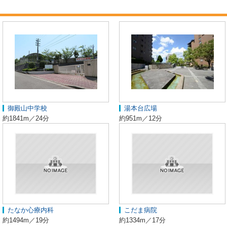
御殿山中学校
湯本台広場
約1841m／24分
約951m／12分
たなか心療内科
こだま病院
約1494m／19分
約1334m／17分