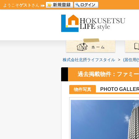
ようこそ
ゲスト
さん
株式会社北摂ライフスタイル
>
(居住用
過去掲載物件：ファミー
PHOTO GALLE
物件写真