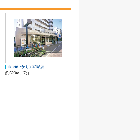
ikari(いかり) 宝塚店
約529m／7分