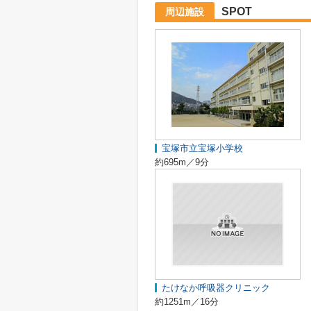
SPOT
周辺施設
宝塚市立宝塚小学校
約695m／9分
たけなか呼吸器クリニック
約1251m／16分