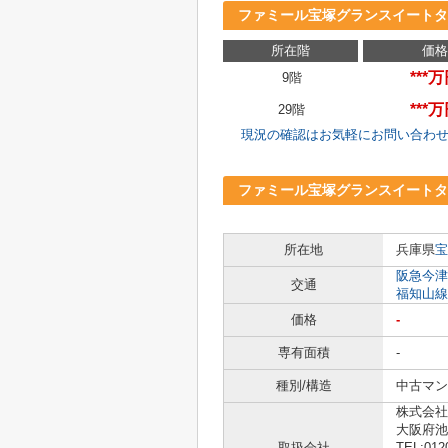
ファミール宝塚グランスイートタ
所在階
価格
***
9階
***
29階
現況の確認はお気軽にお問い合わ
ファミール宝塚グランスイート
所在地
兵庫県
宝
阪急今津
交通
福知山線
価格
-
専有面積
-
種別/構造
中古マン
株式会社
大阪府池
取扱会社
TEL:012