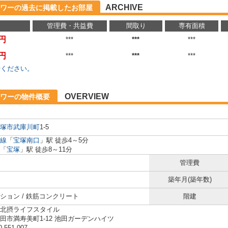
ARCHIVE
ワーの過去に掲載したお部屋
管理費・共益費
間取り
専有面積
万円
***
***
***
万円
***
***
***
せください。
OVERVIEW
タワーの物件概要
塚市
武庫川町
1-5
線
「
宝塚南口
」駅 徒歩4～5分
「
宝塚
」駅 徒歩8～11分
管理費
築年月(築年数)
ション / 鉄筋コンクリート
階建
北摂ライフスタイル
田市満寿美町1-12 池田ガーデンハイツ
0-551-007