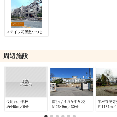
ステイツ花屋敷つつじが丘
周辺施設
長尾台小学校
南ひばりガ丘中学校
栄根寺廃寺
約449m／6分
約2349m／30分
約1181m／