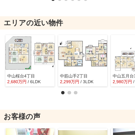
エリアの近い物件
中山桜台4丁目
中筋山手2丁目
中山五月台
2,680
万
円
/ 6LDK
2,299
万
円
/ 3LDK
2,980
万
円
お客様の声