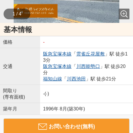
1 / 4
基本情報
価格
-
阪急宝塚本線
「
雲雀丘花屋敷
」駅 徒歩1
3分
交通
阪急宝塚本線
「
川西能勢口
」駅 徒歩20
分
福知山線
「
川西池田
」駅 徒歩21分
間取り
-(-)
(専有面積)
築年月
1996年 8月(築30年)
お問い合わせ(無料)