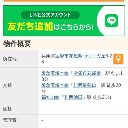
物件概要
兵庫県
宝塚市
花屋敷つつじガ丘
6-2
所在地
8
阪急宝塚本線
「
雲雀丘花屋敷
」駅 徒歩1
3分
交通
阪急宝塚本線
「
川西能勢口
」駅 徒歩20
分
福知山線
「
川西池田
」駅 徒歩21分
価格
-
管理費
-