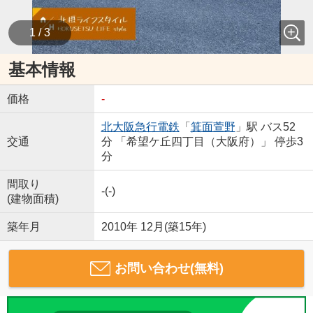
1 / 3
基本情報
価格
-
北大阪急行電鉄
「
箕面萱野
」駅 バス52
交通
分 「希望ケ丘四丁目（大阪府）」 停歩3
分
間取り
-(-)
(建物面積)
築年月
2010年 12月(築15年)
お問い合わせ(無料)