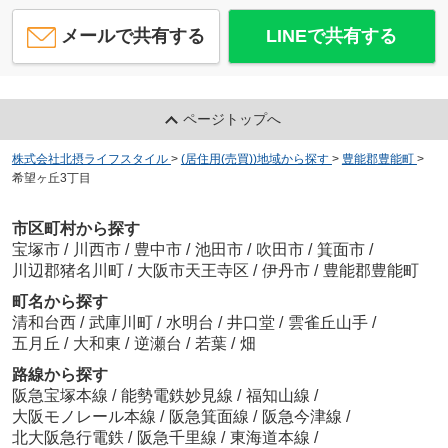
メールで共有する
LINEで共有する
ページトップへ
株式会社北摂ライフスタイル
>
(居住用(売買))地域から探す
>
豊能郡豊能町
>
希望ヶ丘3丁目
市区町村から探す
宝塚市
/
川西市
/
豊中市
/
池田市
/
吹田市
/
箕面市
/
川辺郡猪名川町
/
大阪市天王寺区
/
伊丹市
/
豊能郡豊能町
町名から探す
清和台西
/
武庫川町
/
水明台
/
井口堂
/
雲雀丘山手
/
五月丘
/
大和東
/
逆瀬台
/
若葉
/
畑
路線から探す
阪急宝塚本線
/
能勢電鉄妙見線
/
福知山線
/
大阪モノレール本線
/
阪急箕面線
/
阪急今津線
/
北大阪急行電鉄
/
阪急千里線
/
東海道本線
/