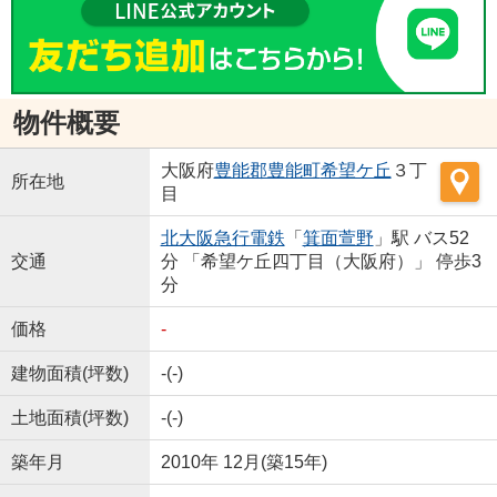
物件概要
大阪府
豊能郡豊能町
希望ケ丘
３丁
所在地
目
北大阪急行電鉄
「
箕面萱野
」駅 バス52
交通
分 「希望ケ丘四丁目（大阪府）」 停歩3
分
価格
-
建物面積(坪数)
-(-)
土地面積(坪数)
-(-)
築年月
2010年 12月(築15年)