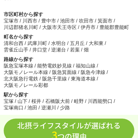
市区町村から探す
宝塚市
/
川西市
/
豊中市
/
池田市
/
吹田市
/
箕面市
/
川辺郡猪名川町
/
大阪市天王寺区
/
伊丹市
/
豊能郡豊能町
町名から探す
清和台西
/
武庫川町
/
水明台
/
五月丘
/
大和東
/
雲雀丘山手
/
井口堂
/
逆瀬台
/
若葉
/
畑
路線から探す
阪急宝塚本線
/
能勢電鉄妙見線
/
福知山線
/
大阪モノレール本線
/
阪急箕面線
/
阪急今津線
/
北大阪急行電鉄
/
阪急千里線
/
東海道本線
/
大阪モノレール彩都
駅から探す
宝塚
/
山下
/
桜井
/
石橋阪大前
/
畦野
/
川西能勢口
/
宝塚南口
/
池田
/
逆瀬川
/
少路
北摂ライフスタイルが選ばれる
3
つの理由