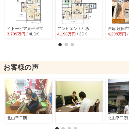
イトーピア東千里マンション
アンビエント江坂
戸建 吹田
3,799
万
円
/ 4LDK
4,198
万
円
/ 3DK
4,298
万
円
お客様の声
北山幸二朗
北山幸二朗