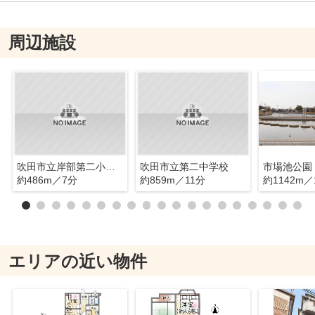
周辺施設
吹田市立岸部第二小学校
吹田市立第二中学校
市場池公園
約486m／7分
約859m／11分
約1142m／
エリアの近い物件