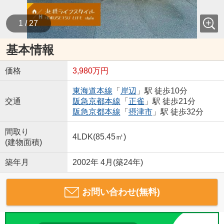
1 / 27
基本情報
価格
3,980万円
東海道本線
「
岸辺
」駅 徒歩10分
交通
阪急京都本線
「
正雀
」駅 徒歩21分
阪急京都本線
「
摂津市
」駅 徒歩32分
間取り
4LDK(85.45㎡)
(建物面積)
築年月
2002年 4月(築24年)
お問い合わせ(無料)