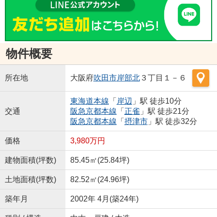
物件概要
所在地
大阪府
吹田市
岸部北
３丁目１－６
東海道本線
「
岸辺
」駅 徒歩10分
交通
阪急京都本線
「
正雀
」駅 徒歩21分
阪急京都本線
「
摂津市
」駅 徒歩32分
価格
3,980万円
建物面積(坪数)
85.45㎡(25.84坪)
土地面積(坪数)
82.52㎡(24.96坪)
築年月
2002年 4月(築24年)