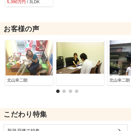
5,390
万
円
/ 3LDK
お客様の声
北山幸二朗
北山幸二朗
こだわり特集
新築戸建て特集