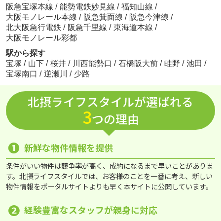
阪急宝塚本線
/
能勢電鉄妙見線
/
福知山線
/
大阪モノレール本線
/
阪急箕面線
/
阪急今津線
/
北大阪急行電鉄
/
阪急千里線
/
東海道本線
/
大阪モノレール彩都
駅から探す
宝塚
/
山下
/
桜井
/
川西能勢口
/
石橋阪大前
/
畦野
/
池田
/
宝塚南口
/
逆瀬川
/
少路
北摂ライフスタイルが選ばれる
3
つの理由
❶
新鮮な物件情報を提供
条件がいい物件は競争率が高く、成約になるまで早いことがありま
す。北摂ライフスタイルでは、お客様のことを一番に考え、新しい
物件情報をポータルサイトよりも早く本サイトに公開しています。
❷
経験豊富なスタッフが親身に対応