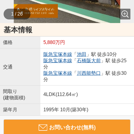
1 / 26
基本情報
価格
5,880万円
阪急宝塚本線
「
池田
」駅 徒歩10分
阪急宝塚本線
「
石橋阪大前
」駅 徒歩25
交通
分
阪急宝塚本線
「
川西能勢口
」駅 徒歩30
分
間取り
4LDK(112.64㎡)
(建物面積)
築年月
1995年 10月(築30年)
お問い合わせ(無料)