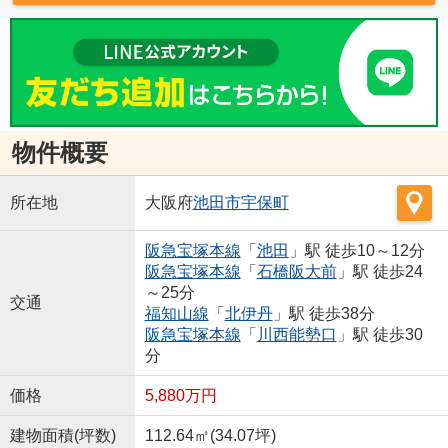
物件概要
所在地
大阪府
池田市
宇保町
阪急宝塚本線
「
池田
」駅 徒歩10～12分
阪急宝塚本線
「
石橋阪大前
」駅 徒歩24
～25分
交通
福知山線
「
北伊丹
」駅 徒歩38分
阪急宝塚本線
「
川西能勢口
」駅 徒歩30
分
価格
5,880万円
建物面積(坪数)
112.64㎡(34.07坪)