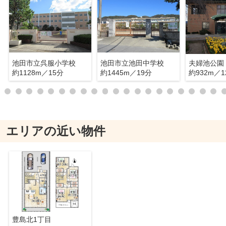
池田市立呉服小学校
池田市立池田中学校
夫婦池公園
約1128m／15分
約1445m／19分
約932m／1
エリアの近い物件
豊島北1丁目