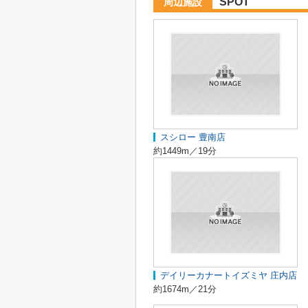
SPOT
周辺施設
スシロー 豊南店
約1449m／19分
デイリーカナートイズミヤ 庄内店
約1674m／21分