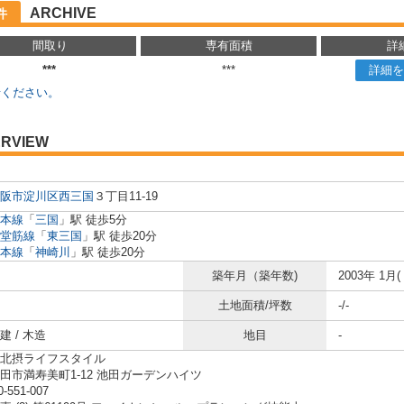
ARCHIVE
件
間取り
専有面積
詳
***
***
詳細を
せください。
RVIEW
阪市淀川区
西三国
３丁目11-19
本線
「
三国
」駅 徒歩5分
堂筋線
「
東三国
」駅 徒歩20分
本線
「
神崎川
」駅 徒歩20分
築年月（築年数)
2003年 1月(
土地面積/坪数
-/-
 / 木造
地目
-
北摂ライフスタイル
田市満寿美町1-12 池田ガーデンハイツ
0-551-007