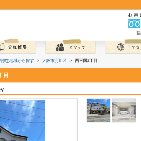
営
(売買))地域から探す
>
大阪市淀川区
>
西三国3丁目
丁目
RY