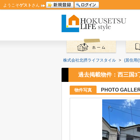
ようこそ
ゲスト
さん
株式会社北摂ライフスタイル
>
(居住用
過去掲載物件：西三国3
PHOTO GALLE
物件写真