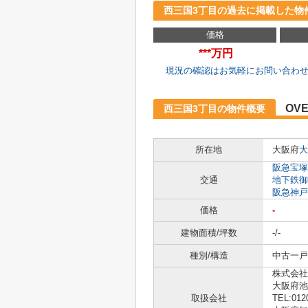
西三国3丁目の過去に掲載した物
価格
***万円
現況の確認はお気軽にお問い合わ
OVE
西三国3丁目の物件概要
所在地
大阪府
大
阪急宝塚
交通
地下鉄御
阪急神戸
価格
-
建物面積/坪数
-/-
種別/構造
中古一戸建
株式会社
大阪府池
取扱会社
TEL:012