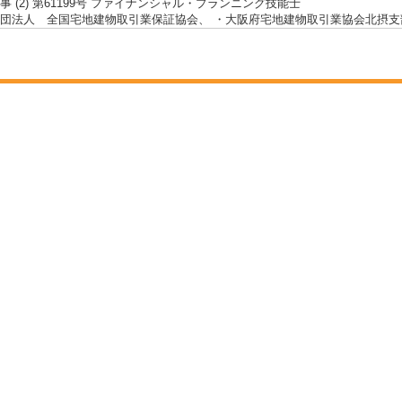
事 (2) 第61199号 ファイナンシャル・プランニング技能士
団法人 全国宅地建物取引業保証協会、 ・大阪府宅地建物取引業協会北摂支