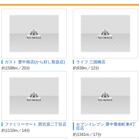
ガスト 豊中南店(から好し取扱店)
ライフ 三国橋店
約1598m／20分
約939m／12分
ファミリーマート 西宮原二丁目店
セブンイレブン 豊中豊南町東4丁
目店
約1110m／14分
約1341m／17分