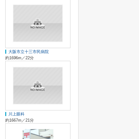
大阪市立十三市民病院
約1696m／22分
川上眼科
約1667m／21分