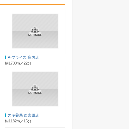
A-プライス 庄内店
約1700m／22分
スギ薬局 西宮原店
約1182m／15分