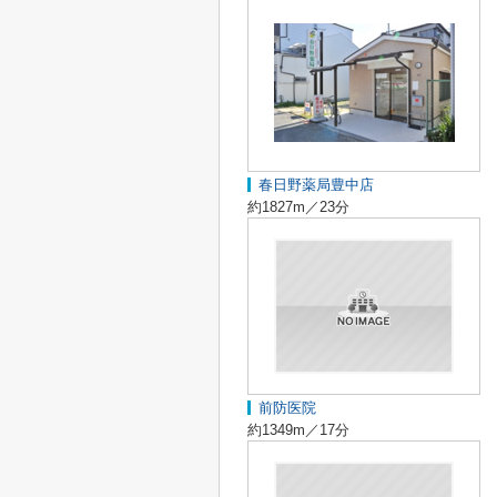
春日野薬局豊中店
約1827m／23分
前防医院
約1349m／17分