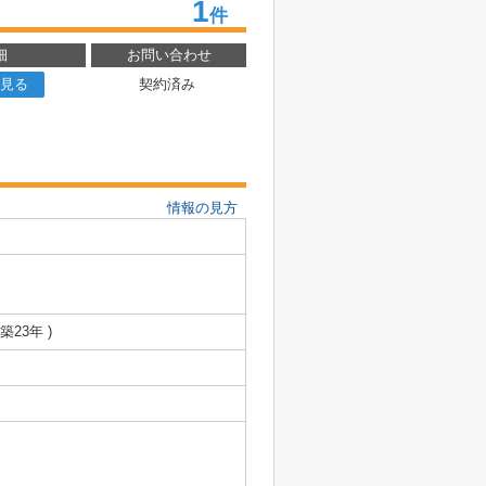
1
件
細
お問い合わせ
見る
契約済み
情報の見方
 築23年 )