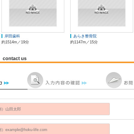
岸田歯科
あらき整骨院
約1514m／19分
約1147m／15分
contact us