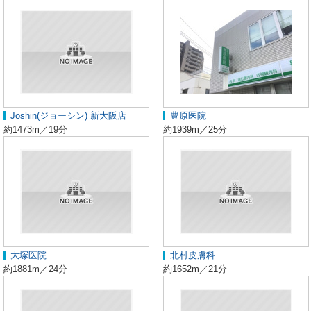
Joshin(ジョーシン) 新大阪店
豊原医院
約1473m／19分
約1939m／25分
大塚医院
北村皮膚科
約1881m／24分
約1652m／21分