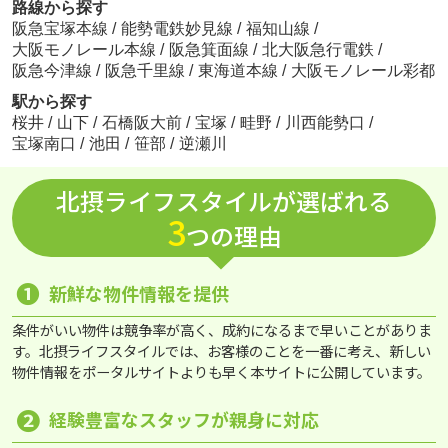
路線から探す
阪急宝塚本線
/
能勢電鉄妙見線
/
福知山線
/
大阪モノレール本線
/
阪急箕面線
/
北大阪急行電鉄
/
阪急今津線
/
阪急千里線
/
東海道本線
/
大阪モノレール彩都
駅から探す
桜井
/
山下
/
石橋阪大前
/
宝塚
/
畦野
/
川西能勢口
/
宝塚南口
/
池田
/
笹部
/
逆瀬川
北摂ライフスタイルが選ばれる
3
つの理由
❶
新鮮な物件情報を提供
条件がいい物件は競争率が高く、成約になるまで早いことがありま
す。北摂ライフスタイルでは、お客様のことを一番に考え、新しい
物件情報をポータルサイトよりも早く本サイトに公開しています。
❷
経験豊富なスタッフが親身に対応