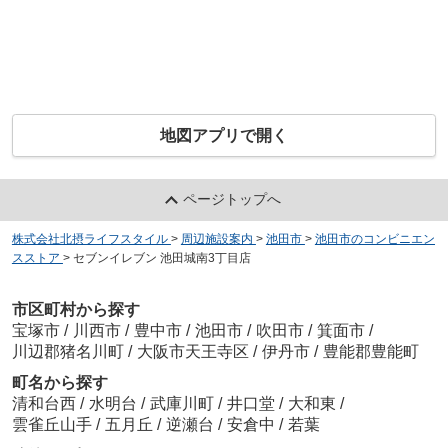
地図アプリで開く
ページトップへ
株式会社北摂ライフスタイル
>
周辺施設案内
>
池田市
>
池田市のコンビニエン
スストア
>
セブンイレブン 池田城南3丁目店
市区町村から探す
宝塚市
/
川西市
/
豊中市
/
池田市
/
吹田市
/
箕面市
/
川辺郡猪名川町
/
大阪市天王寺区
/
伊丹市
/
豊能郡豊能町
町名から探す
清和台西
/
水明台
/
武庫川町
/
井口堂
/
大和東
/
雲雀丘山手
/
五月丘
/
逆瀬台
/
安倉中
/
若葉