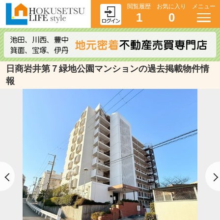
閲覧履歴
お気に入り
メニュー
1
0
日商岩井第７緑地公園マンションの過去掲載物件情
報