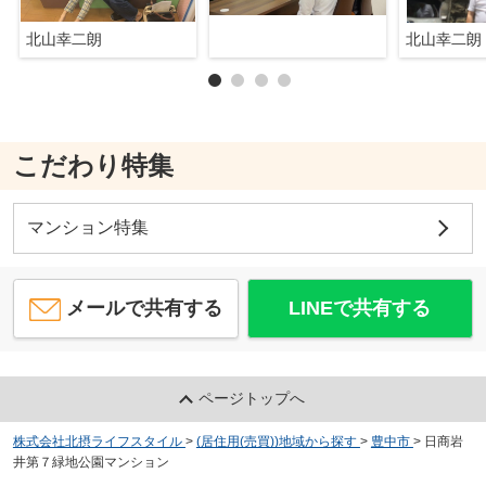
北山幸二朗
北山幸二朗
こだわり特集
マンション特集
メールで共有する
LINEで共有する
ページトップへ
株式会社北摂ライフスタイル
>
(居住用(売買))地域から探す
>
豊中市
>
日商岩
井第７緑地公園マンション