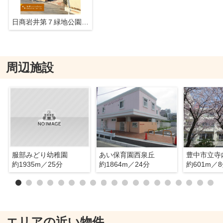
日商岩井第７緑地公園マンション
周辺施設
服部みどり幼稚園
あい保育園西泉丘
豊中市立寺
約1935m／25分
約1864m／24分
約601m／
エリアの近い物件