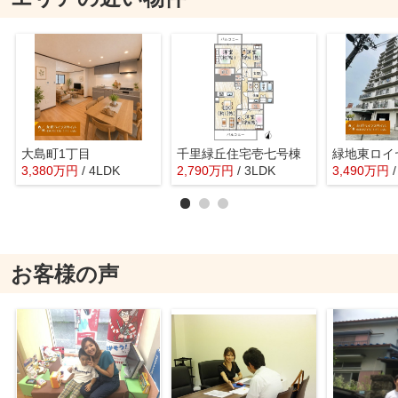
大島町1丁目
千里緑丘住宅壱七号棟
3,380
万
円
/ 4LDK
2,790
万
円
/ 3LDK
3,490
万
円
お客様の声