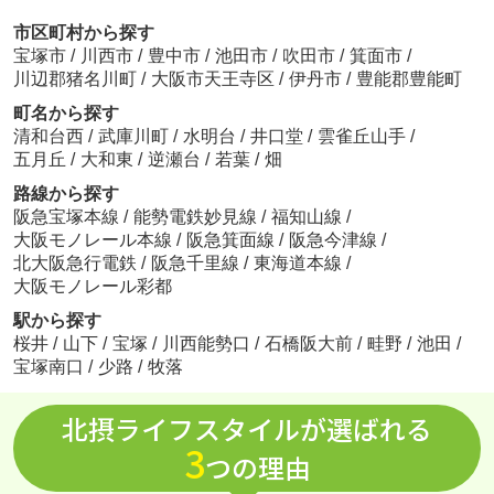
市区町村から探す
宝塚市
/
川西市
/
豊中市
/
池田市
/
吹田市
/
箕面市
/
川辺郡猪名川町
/
大阪市天王寺区
/
伊丹市
/
豊能郡豊能町
町名から探す
清和台西
/
武庫川町
/
水明台
/
井口堂
/
雲雀丘山手
/
五月丘
/
大和東
/
逆瀬台
/
若葉
/
畑
路線から探す
阪急宝塚本線
/
能勢電鉄妙見線
/
福知山線
/
大阪モノレール本線
/
阪急箕面線
/
阪急今津線
/
北大阪急行電鉄
/
阪急千里線
/
東海道本線
/
大阪モノレール彩都
駅から探す
桜井
/
山下
/
宝塚
/
川西能勢口
/
石橋阪大前
/
畦野
/
池田
/
宝塚南口
/
少路
/
牧落
北摂ライフスタイルが選ばれる
3
つの理由