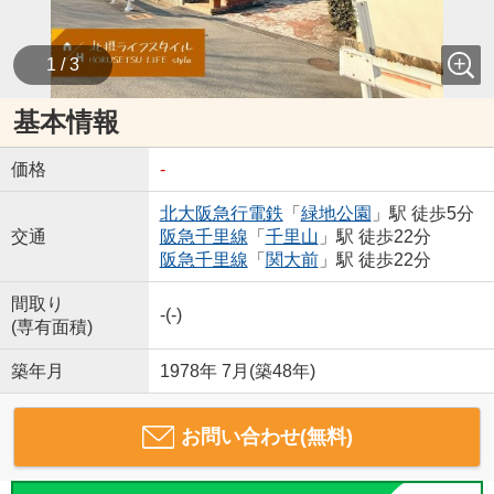
1 / 3
基本情報
価格
-
北大阪急行電鉄
「
緑地公園
」駅 徒歩5分
交通
阪急千里線
「
千里山
」駅 徒歩22分
阪急千里線
「
関大前
」駅 徒歩22分
間取り
-(-)
(専有面積)
築年月
1978年 7月(築48年)
お問い合わせ(無料)