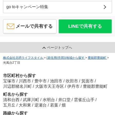
go toキャンペーン特集
メールで共有する
LINEで共有する
ページトップへ
株式会社北摂ライフスタイル
>
(居住用(売買))地域から探す
>
豊能郡豊能町
>
光風台2丁目
市区町村から探す
宝塚市
/
川西市
/
豊中市
/
池田市
/
吹田市
/
箕面市
/
川辺郡猪名川町
/
大阪市天王寺区
/
伊丹市
/
豊能郡豊能町
町名から探す
清和台西
/
武庫川町
/
水明台
/
井口堂
/
雲雀丘山手
/
五月丘
/
大和東
/
逆瀬台
/
若葉
/
畑
路線から探す