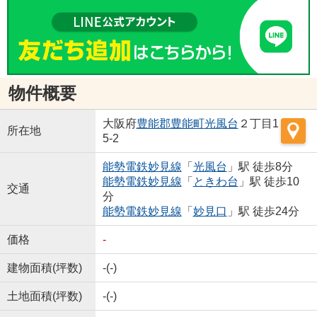
物件概要
大阪府
豊能郡豊能町
光風台
２丁目1
所在地
5-2
能勢電鉄妙見線
「
光風台
」駅 徒歩8分
能勢電鉄妙見線
「
ときわ台
」駅 徒歩10
交通
分
能勢電鉄妙見線
「
妙見口
」駅 徒歩24分
価格
-
建物面積(坪数)
-(-)
土地面積(坪数)
-(-)