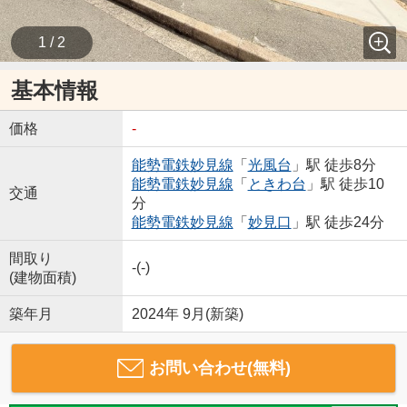
1 / 2
基本情報
価格
-
能勢電鉄妙見線
「
光風台
」駅 徒歩8分
能勢電鉄妙見線
「
ときわ台
」駅 徒歩10
交通
分
能勢電鉄妙見線
「
妙見口
」駅 徒歩24分
間取り
-(-)
(建物面積)
築年月
2024年 9月(新築)
お問い合わせ(無料)