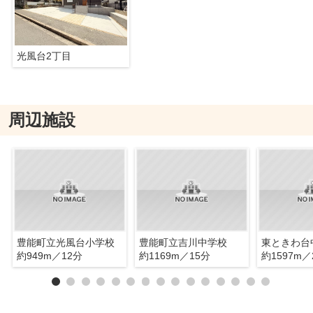
光風台2丁目
周辺施設
豊能町立光風台小学校
豊能町立吉川中学校
東ときわ台
約949m／12分
約1169m／15分
約1597m／