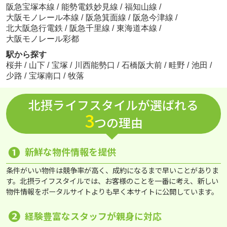
阪急宝塚本線
/
能勢電鉄妙見線
/
福知山線
/
大阪モノレール本線
/
阪急箕面線
/
阪急今津線
/
北大阪急行電鉄
/
阪急千里線
/
東海道本線
/
大阪モノレール彩都
駅から探す
桜井
/
山下
/
宝塚
/
川西能勢口
/
石橋阪大前
/
畦野
/
池田
/
少路
/
宝塚南口
/
牧落
北摂ライフスタイルが選ばれる
3
つの理由
❶
新鮮な物件情報を提供
条件がいい物件は競争率が高く、成約になるまで早いことがありま
す。北摂ライフスタイルでは、お客様のことを一番に考え、新しい
物件情報をポータルサイトよりも早く本サイトに公開しています。
❷
経験豊富なスタッフが親身に対応